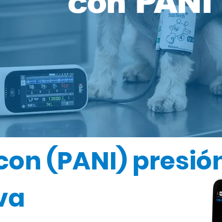
con PANI
on (PANI) presión
va