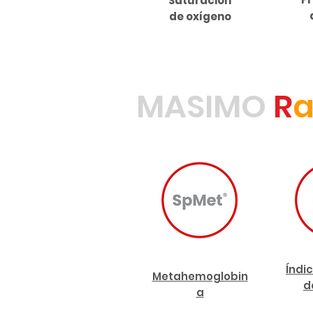
Saturación
de oxígeno
MASIMO
R
Índi
Metahemoglobin
d
a