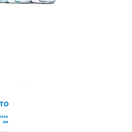
NTO
GARANTÍA 1 AÑO
tos
​Al adquirir tu
de
producto,
automáticamente se