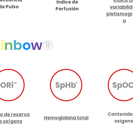
Índice d
Índice de
de Pulso
variabili
Perfusión
pletismogr
a
a
i
n
b
o
w
®
Contenido
ce de reserva
Hemoglobina total
oxigen
e oxígeno