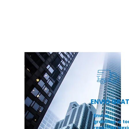
ENVIÓ GRA
​Envíos 1
gratuitos a to
república Mex