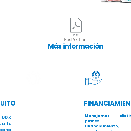
Rad-97 Pani
Más información
TUITO
FINANCIAMIE
SOPORTE TÉCNICO
Manejamos distin
Contamos con
00%
planes 
ingenieros
da la
financiamiento,
certificados, para
icana