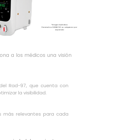
*Imagen ilustrativa
Parametros RAINBOW se adquieren por
separado
ona a los médicos una visión
n del Rad-97, que cuenta con
mizar la visibilidad.
ones más relevantes para cada