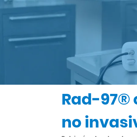
Rad-97® c
no invasi