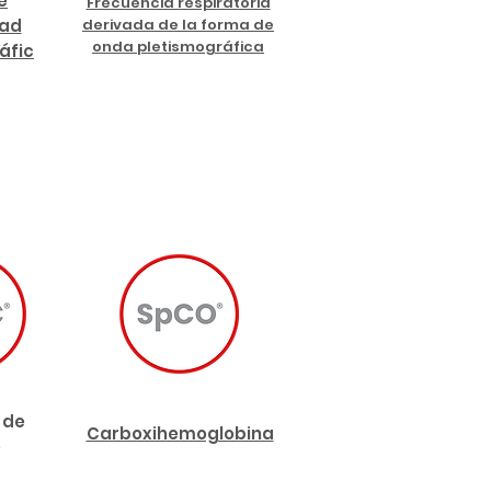
e
Frecuencia respiratoria
dad
derivada de la forma de
onda pletismográfica
áfic
 de
Carboxihemoglobina
o